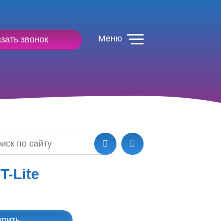
Меню
зать звонок
T-Lite
упить